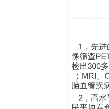
1，先
像筛查PE
检出300
（ MRI
脑血管疾
2，高
民平均寿命